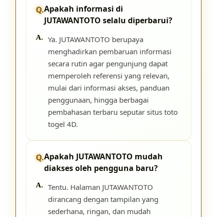
Apakah informasi di
JUTAWANTOTO selalu diperbarui?
Ya. JUTAWANTOTO berupaya
menghadirkan pembaruan informasi
secara rutin agar pengunjung dapat
memperoleh referensi yang relevan,
mulai dari informasi akses, panduan
penggunaan, hingga berbagai
pembahasan terbaru seputar situs toto
togel 4D.
Apakah JUTAWANTOTO mudah
diakses oleh pengguna baru?
Tentu. Halaman JUTAWANTOTO
dirancang dengan tampilan yang
sederhana, ringan, dan mudah