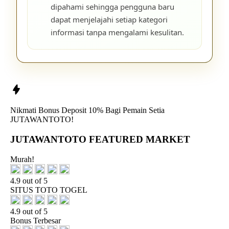
dipahami sehingga pengguna baru
dapat menjelajahi setiap kategori
informasi tanpa mengalami kesulitan.
Nikmati
Bonus Deposit 10%
Bagi Pemain Setia
JUTAWANTOTO!
JUTAWANTOTO FEATURED MARKET
Murah!
4.9 out of 5
SITUS TOTO TOGEL
4.9 out of 5
Bonus Terbesar