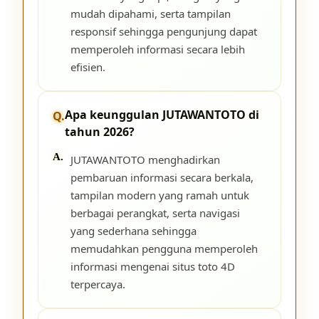
mudah dipahami, serta tampilan
responsif sehingga pengunjung dapat
memperoleh informasi secara lebih
efisien.
Apa keunggulan JUTAWANTOTO di
tahun 2026?
JUTAWANTOTO menghadirkan
pembaruan informasi secara berkala,
tampilan modern yang ramah untuk
berbagai perangkat, serta navigasi
yang sederhana sehingga
memudahkan pengguna memperoleh
informasi mengenai situs toto 4D
terpercaya.