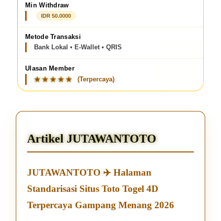
Min Withdraw
IDR 50.0000
Metode Transaksi
Bank Lokal • E-Wallet • QRIS
Ulasan Member
(Terpercaya)
Artikel JUTAWANTOTO
JUTAWANTOTO ✈️ Halaman
Standarisasi Situs Toto Togel 4D
Terpercaya Gampang Menang 2026