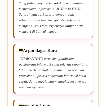
Yang paling saya sukai adalah kemudahan
menemukan informasi di JUTAWANTOTO.
Seluruh kategori tertata dengan baik
sehingga saya bisa memperoleh referensi
mengenai situs toto terpercaya tanpa harus
mencari di banyak tempat.
Arjun Bagas Kara
JUTAWANTOTO terus menghadirkan
pembaruan informasi yang relevan sepanjang
tahun 2026. Tampilan halamannya semakin
profesional, proses pencarian informasi lebih
cepat, dan pengalaman mengaksesnya terasa
semakin nyaman.