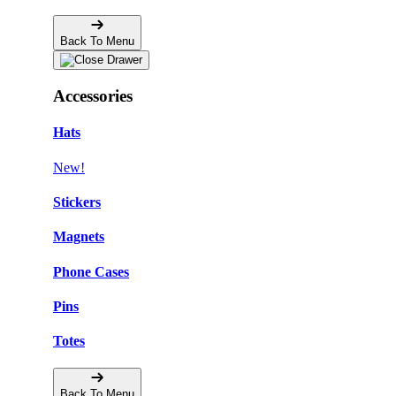
Back To Menu
Accessories
Hats
New!
Stickers
Magnets
Phone Cases
Pins
Totes
Back To Menu