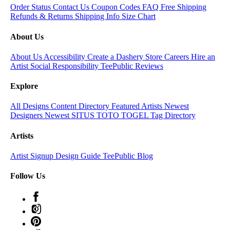
Order Status
Contact Us
Coupon Codes
FAQ
Free Shipping
Refunds & Returns
Shipping Info
Size Chart
About Us
About Us
Accessibility
Create a Dashery Store
Careers
Hire an
Artist
Social Responsibility
TeePublic Reviews
Explore
All Designs
Content Directory
Featured Artists
Newest
Designers
Newest SITUS TOTO TOGEL
Tag Directory
Artists
Artist Signup
Design Guide
TeePublic Blog
Follow Us