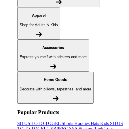
Apparel
Shop for Adults & Kids
Accessories
Express yourself with stickers and more
Home Goods
Decorate with pillows, tapestries, and more
Popular Products
SITUS TOTO TOGEL
Shorts
Hoodies
Hats
Kids SITUS
TOTO TOGEL TERPERCAYA
Stickers
Tank Tops