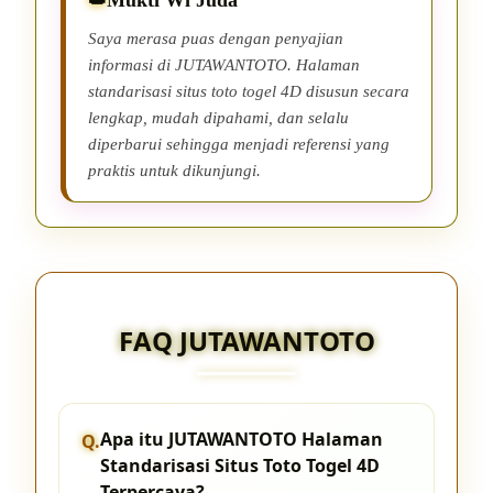
Mukti Wi Juda
Saya merasa puas dengan penyajian
informasi di JUTAWANTOTO. Halaman
standarisasi situs toto togel 4D disusun secara
lengkap, mudah dipahami, dan selalu
diperbarui sehingga menjadi referensi yang
praktis untuk dikunjungi.
FAQ JUTAWANTOTO
Apa itu JUTAWANTOTO Halaman
Standarisasi Situs Toto Togel 4D
Terpercaya?