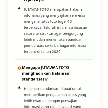
JUTAWANTOTO merupakan halaman
informasi yang menyajikan referensi
mengenai situs toto togel 4D
terpercaya. Seluruh informasi disusun
secara terstruktur agar pengunjung
lebih mudah menemukan panduan,
pembaruan, serta berbagai informasi
terbaru di tahun 2026.
Mengapa JUTAWANTOTO
menghadirkan halaman
standarisasi?
Halaman standarisasi dibuat untuk
memberikan pengalaman akses yang
lebih nyaman dengan penyajian
informasi yang rapi, navigasi yang